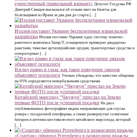
единственный правильный вариант»
Депутат Госдумы РФ
Дмитрий Свищев высказался об отзыве квот на билеты для
болельщиков из Ирана за два дня до старта […]
Италия поставит Украине беспилотники израильской
разработки
Италия поставит Украине одну систему зенитно-
ракетного комплекса Samp/T, оснащенную примерно двадцатью
ракетами, тяжелые артиллерийские орудия, транспортные средства и
генераторные […]
Взгляд прямо в глаза: как такое поведение лжецов
объясняют психологи
Ученые убеждены, что качество общения
на 93% определяется невербальными средствами.
Китайский марсоход “Чжужун” прислал на Землю
первые ФОТО после успешной посадки
На двух
опубликованных фотографиях видны направляющие для спуска
ровера с посадочной платформы, а также развернутые солнечные
батареи и антенна шестиколесного китайского марсохода, который
[…]
«Спартак» обвинил Ротенберга в разжигании вражды