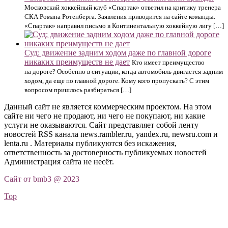
Московский хоккейный клуб «Спартак» ответил на критику тренера
СКА Романа Ротенберга. Заявления приводится на сайте команды.
«Спартак» направил письмо в Континентальную хоккейную лигу […]
Суд: движение задним ходом даже по главной дороге
никаких преимуществ не дает
Кто имеет преимущество
на дороге? Особенно в ситуации, когда автомобиль двигается задним
ходом, да еще по главной дороге. Кому кого пропускать? С этим
вопросом пришлось разбираться […]
Данный сайт не является коммерческим проектом. На этом
сайте ни чего не продают, ни чего не покупают, ни какие
услуги не оказываются. Сайт представляет собой ленту
новостей RSS канала news.rambler.ru, yandex.ru, newsru.com и
lenta.ru . Материалы публикуются без искажения,
ответственность за достоверность публикуемых новостей
Администрация сайта не несёт.
Сайт от bmb3 @ 2023
Top