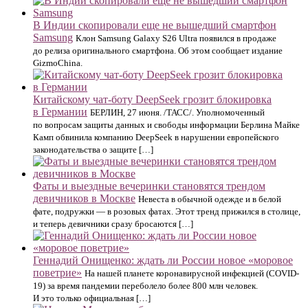
В Индии скопировали еще не вышедший смартфон
Samsung
Клон Samsung Galaxy S26 Ultra появился в продаже
до релиза оригинального смартфона. Об этом сообщает издание
GizmoChina.
Китайскому чат-боту DeepSeek грозит блокировка
в Германии
БЕРЛИН, 27 июня. /ТАСС/. Уполномоченный
по вопросам защиты данных и свободы информации Берлина Майке
Камп обвинила компанию DeepSeek в нарушении европейского
законодательства о защите […]
Фаты и выездные вечеринки становятся трендом
девичников в Москве
Невеста в обычной одежде и в белой
фате, подружки — в розовых фатах. Этот тренд прижился в столице,
и теперь девичники сразу бросаются […]
Геннадий Онищенко: ждать ли России новое «моровое
поветрие»
На нашей планете коронавирусной инфекцией (COVID-
19) за время пандемии переболело более 800 млн человек.
И это только официальная […]