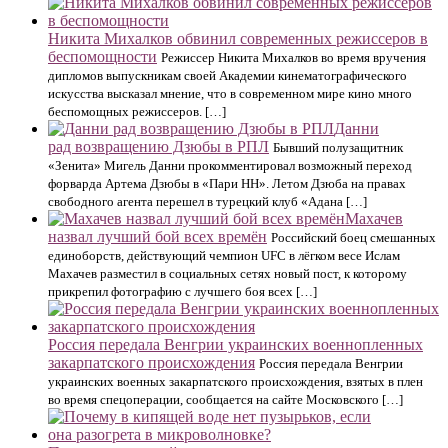
Никита Михалков обвинил современных режиссеров в
беспомощности
Режиссер Никита Михалков во время вручения
дипломов выпускникам своей Академии кинематографического
искусства высказал мнение, что в современном мире кино много
беспомощных режиссеров. […]
Данни
рад возвращению Дзюбы в РПЛ
Бывший полузащитник
«Зенита» Мигель Данни прокомментировал возможный переход
форварда Артема Дзюбы в «Пари НН». Летом Дзюба на правах
свободного агента перешел в турецкий клуб «Адана […]
Махачев
назвал лучший бой всех времён
Российский боец смешанных
единоборств, действующий чемпион UFC в лёгком весе Ислам
Махачев разместил в социальных сетях новый пост, к которому
прикрепил фотографию с лучшего боя всех […]
Россия передала Венгрии украинских военнопленных
закарпатского происхождения
Россия передала Венгрии
украинских военных закарпатского происхождения, взятых в плен
во время спецоперации, сообщается на сайте Московского […]