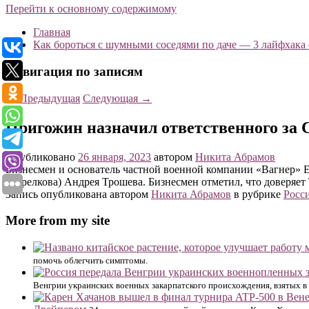
Перейти к основному содержимому
Главная
Как бороться с шумными соседями по даче — 3 лайфхака
Навигация по записям
←
Предыдущая
Следующая
→
Пригожин назначил ответственного за 
Опубликовано
26 января, 2023
автором
Никита Абрамов
Бизнесмен и основатель частной военной компании «Вагнер» 
(Стрелкова) Андрея Трошева. Бизнесмен отметил, что доверяет 
Запись опубликована автором
Никита Абрамов
в рубрике
Росс
More from my site
помочь облегчить симптомы.
Венгрии украинских военных закарпатского происхождения, взятых в 