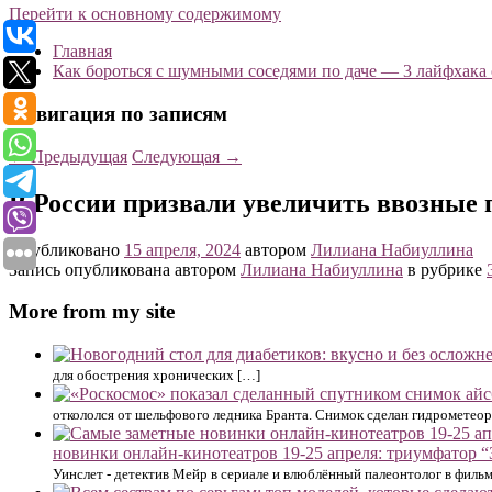
Перейти к основному содержимому
Главная
Как бороться с шумными соседями по даче — 3 лайфхака
Навигация по записям
←
Предыдущая
Следующая
→
В России призвали увеличить ввозные
Опубликовано
15 апреля, 2024
автором
Лилиана Набиуллина
Запись опубликована автором
Лилиана Набиуллина
в рубрике
More from my site
для обострения хронических […]
откололся от шельфового ледника Бранта. Снимок сделан гидромете
новинки онлайн-кинотеатров 19-25 апреля: триумфатор “З
Уинслет - детектив Мейр в сериале и влюблённый палеонтолог в филь