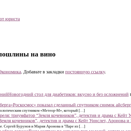
 от юриста
 пошлины на вино
Экономика
. Добавьте в закладки
постоянную ссылку
.
Новогодний стол для диабетиков: вкусно и без осложнений
«Роскосмос» показал сделанный спутником снимок айсбер
орологическим спутником «Метеор-М», который […]
емля кочевников”, детектив и драма с Кейт Уинслет, Аронова и
ме. Сергей Бурунов и Мария Аронова в "Паре из […]